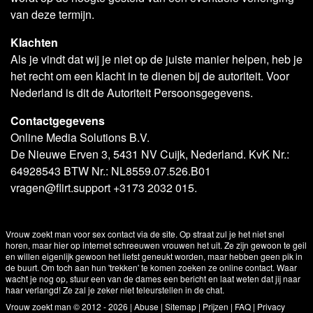
van deze termijn.
Klachten
Als je vindt dat wij je niet op de juiste manier helpen, heb je
het recht om een klacht in te dienen bij de autoriteit. Voor
Nederland is dit de Autoriteit Persoonsgegevens.
Contactgegevens
Online Media Solutions B.V.
De Nieuwe Erven 3, 5431 NV Cuijk, Nederland. KvK Nr.:
64928543 BTW Nr.: NL8559.07.526.B01
vragen@flirt.support +3173 2032 015.
Vrouw zoekt man voor sex contact via de site. Op straat zul je het niet snel
horen, maar hier op internet schreeuwen vrouwen het uit. Ze zijn gewoon te geil
en willen eigenlijk gewoon het liefst geneukt worden, maar hebben geen pik in
de buurt. Om toch aan hun 'trekken' te komen zoeken ze online contact. Waar
wacht je nog op, stuur een van de dames een bericht en laat weten dat jij naar
haar verlangd! Ze zal je zeker niet teleurstellen in de chat.
Vrouw zoekt man © 2012 - 2026
|
Abuse
|
Sitemap
|
Prijzen
|
FAQ
|
Privacy